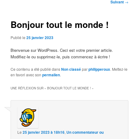
Navigation
Suivant
→
des
articles
Bonjour tout le monde !
Publié le
25 janvier 2023
Bienvenue sur WordPress. Ceci est votre premier article.
Modifiez-le ou supprimez-le, puis commencez à écrire !
Ce contenu a été publié dans
Non classé
par
philipperoux
. Mettez-le
en favori avec son
permalien
.
UNE RÉFLEXION SUR «
BONJOUR TOUT LE MONDE !
»
Le
25 janvier 2023 à 18h16
,
Un commentateur ou